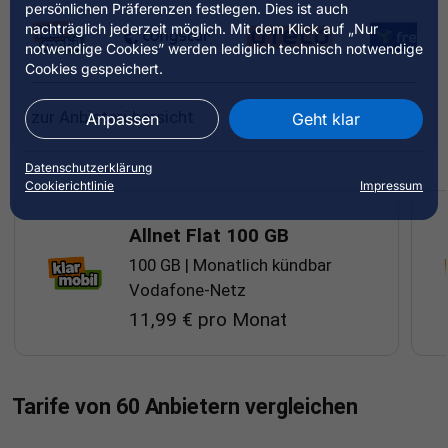
persönlichen Präferenzen festlegen. Dies ist auch
nachträglich jederzeit möglich. Mit dem Klick auf „Nur
notwendige Cookies” werden lediglich technisch notwendige
Cookies gespeichert.
zur Anbieterübersicht
Anpassen
Geht klar
Datenschutzerklärung
Cookierichtlinie
Impressum
Allnet Flat 100 GB
100 GB | Monatlich kündbar
Vodafone-Netz
11,99 € pro Monat
Allnet Flat 100 GB
Allnet Flat 20 GB 5G
Tarife von 60 Anbietern vergleichen
Allnet Flat 30 GB
Allnet Flat 50 GB
HIGH 30 5G 100 Flex