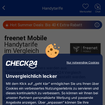
Handytarife
Merkzettel
Chat
☀️
Hot Summer Deals: Bis 40 € Extra-Rabatt
freenet Mobile
Handytarife
im Vergleich
Nur notwendige Cookies
Tarife dieses Anbieters werden aus
Transparenzgründen im CHECK24 Vergleich
Unvergleichlich lecker
aufgelistet, können aber nicht bestellt werden.
Mit dem Klick auf „geht klar” ermöglichen Sie uns Ihnen über
Jetzt
attraktive Tarife
anderer Anbieter vergleichen:
Cookies ein verbessertes Nutzungserlebnis zu servieren und
dieses kontinuierlich zu verbessern. So können wir Ihnen bei
Über 60 Mobilfunkanbieter im Vergleich
unseren Partnern personalisierte Werbung und passende
Angebote anzeigen. Über „anpassen” können Sie Ihre