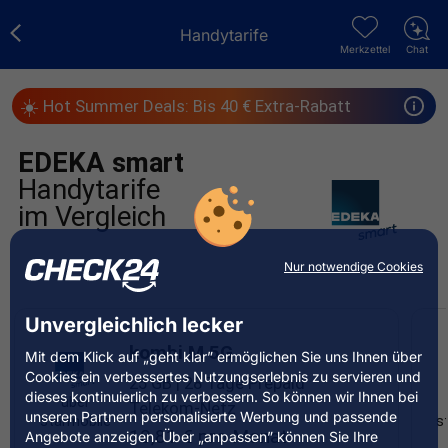
Handytarife
Merkzettel
Chat
☀️
Hot Summer Deals: Bis 40 € Extra-Rabatt
EDEKA smart
Handytarife
im Vergleich
Nur notwendige Cookies
Unvergleichlich lecker
kombi M 5G
Mit dem Klick auf „geht klar” ermöglichen Sie uns Ihnen über
Cookies ein verbessertes Nutzungserlebnis zu servieren und
25 GB | 28 Tage Prepaid
dieses kontinuierlich zu verbessern. So können wir Ihnen bei
über
Telekom-Netz
unseren Partnern personalisierte Werbung und passende
starmobile
s
10,81 € pro Monat
Angebote anzeigen. Über „anpassen” können Sie Ihre