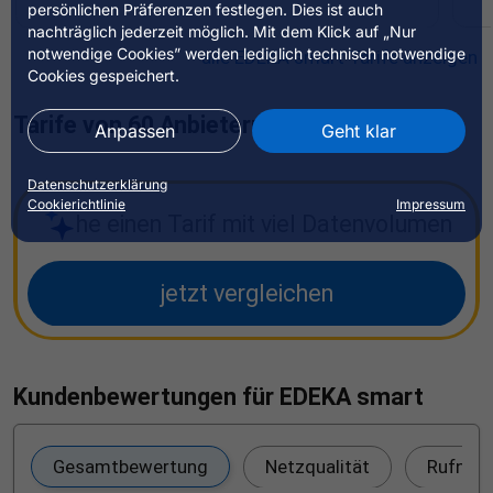
persönlichen Präferenzen festlegen. Dies ist auch
nachträglich jederzeit möglich. Mit dem Klick auf „Nur
notwendige Cookies” werden lediglich technisch notwendige
alle EDEKA smart Tarife anzeigen
Cookies gespeichert.
kombi M 5G
kombi L 5G
Tarife von 60 Anbietern vergleichen
kombi XL 5G
Anpassen
Geht klar
kombi MAX 5G
Datenschutzerklärung
Cookierichtlinie
Impressum
Ich suche einen Tarif mit viel Datenvolumen
jetzt vergleichen
Kundenbewertungen für EDEKA smart
Gesamtbewertung
Netzqualität
Rufnum