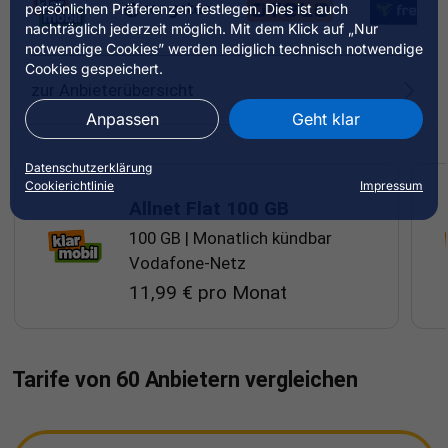
persönlichen Präferenzen festlegen. Dies ist auch
nachträglich jederzeit möglich. Mit dem Klick auf „Nur
notwendige Cookies” werden lediglich technisch notwendige
Cookies gespeichert.
zur Anbieterübersicht
Anpassen
Geht klar
Datenschutzerklärung
Cookierichtlinie
Impressum
Allnet Flat 100 GB
100 GB | Monatlich kündbar
Vodafone-Netz
11,99 € pro Monat
Allnet Flat 100 GB
Allnet Flat 20 GB 5G
Tarife von 60 Anbietern vergleichen
Allnet Flat 30 GB
Allnet Flat 50 GB
HIGH 30 5G 100 Flex
Allnet Flat 40 GB 5G