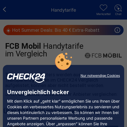
Handytarife
Merkzettel
Chat
☀️
Hot Summer Deals: Bis 40 € Extra-Rabatt
FCB Mobil
Handytarife
im Vergleich
Tarife dieses Anbieters werden aus
Nur notwendige Cookies
Transparenzgründen im CHECK24 Vergleich
aufgelistet, können aber nicht bestellt werden.
Unvergleichlich lecker
Jetzt
attraktive Tarife
anderer Anbieter vergleichen:
Mit dem Klick auf „geht klar” ermöglichen Sie uns Ihnen über
Cookies ein verbessertes Nutzungserlebnis zu servieren und
Über 60 Mobilfunkanbieter im Vergleich
dieses kontinuierlich zu verbessern. So können wir Ihnen bei
unseren Partnern personalisierte Werbung und passende
Angebote anzeigen. Über „anpassen” können Sie Ihre