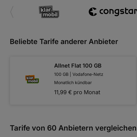
Beliebte Tarife anderer Anbieter
Allnet Flat 100 GB
100 GB | Vodafone-Netz
Monatlich kündbar
11,99 € pro Monat
Allnet Flat 100 GB
Allnet Flat 20 GB 5G
MagentaMobil Special
Allnet Flat 80 GB 5G
Tarife von 60 Anbietern vergleichen
Allnet Flat 40 GB 5G
Allnet Unlimited Advanced