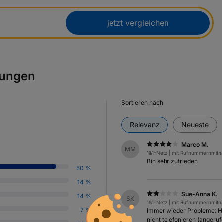
jetzt vergleichen
rungen
Sortieren nach
Relevanz
Neueste
Marco M.
MM
1&1-Netz | mit Rufnummernmit
Bin sehr zufrieden
50 %
14 %
Sue-Anna K.
14 %
SK
1&1-Netz | mit Rufnummernmit
7 %
Immer wieder Probleme: Ha
nicht telefonieren (anger