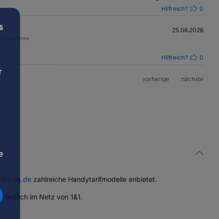
Hilfreich?
0
s
25.06.2026
mernmitnahme
Hilfreich?
0
r
vorherige
nächste
d
i
e
ertrag.de
zahlreiche Handytarifmodelle anbietet.
hließlich im Netz von 1&1.