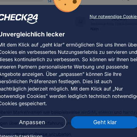
14 %
Nur notwendige Cookie
Jeena J.
JJ
Telefónica-Netz | mit Rufnum
Nein
Unvergleichlich lecker
Mit dem Klick auf „geht klar” ermöglichen Sie uns Ihnen übe
Cookies ein verbessertes Nutzungserlebnis zu servieren un
dieses kontinuierlich zu verbessern. So können wir Ihnen be
unseren Partnern personalisierte Werbung und passende
Angebote anzeigen. Über „anpassen” können Sie Ihre
l
persönlichen Präferenzen festlegen. Dies ist auch
nachträglich jederzeit möglich. Mit dem Klick auf „Nur
e?
notwendige Cookies” werden lediglich technisch notwendig
Cookies gespeichert.
 weiteren Markennamen wie beispielsweise
winSIM
,
eteleon
und
handyv
Anpassen
Geht klar
wegen über eine Menge Erfahrung am Mobilfunkmarkt und agiert aussc
r Lage,
attraktive Preise
anzubieten.
Datenschutzerklärung