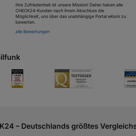
Ihre Zufriedenheit ist unsere Mission! Daher haben alle
gung einer Rufnummernmitnahme eine Kündigung nicht ersetzt. Kündig
CHECK24-Kunden nach ihrem Abschluss die
Möglichkeit, uns über das unabhängige Portal eKomi zu
bewerten.
alle Bewertungen
 bei CHECK24 abschließbaren simplytel Tarife bei 24 Monaten und di
lfunk
er in Ihrem simplytel Kundenbereich ein, oder Sie nutzen den
CHECK2
24 – Deutschlands größtes Vergleichs