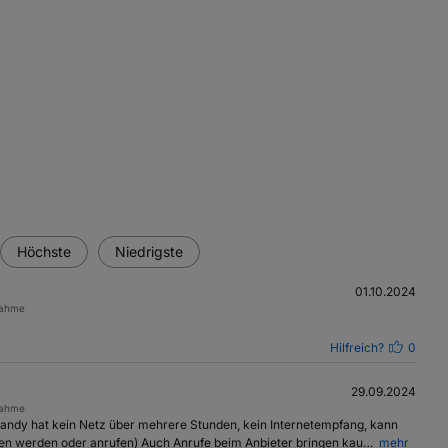
Höchste
Niedrigste
01.10.2024
nahme
Hilfreich?
0
29.09.2024
nahme
ndy hat kein Netz über mehrere Stunden, kein Internetempfang, kann
ufen werden oder anrufen) Auch Anrufe beim Anbieter bringen kau…
mehr